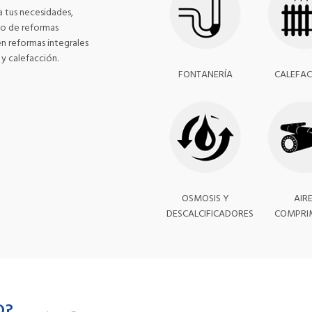
 tus necesidades,
po de reformas
en reformas integrales
y calefacción.
FONTANERÍA
CALEFAC
OSMOSIS Y
AIR
DESCALCIFICADORES
COMPRI
D?